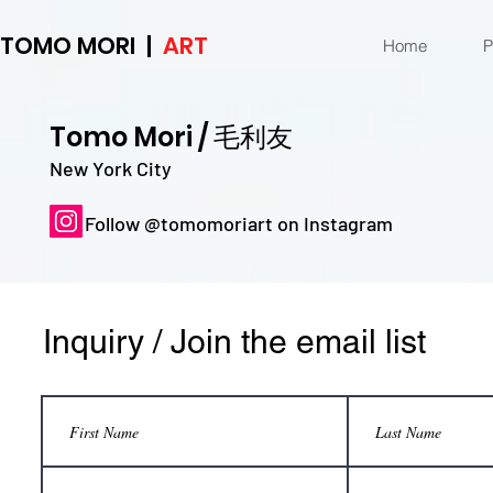
TOMO MORI |
ART
Home
P
Tomo Mori
/ 毛利友
New York City
Follow @tomomoriart on Instagram
Inquiry / Join the email list